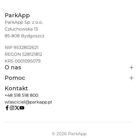
ParkApp
ParkApp Sp. z o.o.
Człuchowska 13
85-808 Bydgoszcz
NIP 9532802621
REGON 528121812
KRS 0001095079
O nas
Pomoc
Kontakt
+48 518 518 800
wlasciciel@parkapp.pl
© 2026 ParkApp