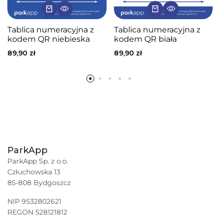
Tablica numeracyjna z
Tablica numeracyjna z
kodem QR niebieska
kodem QR biała
89,90
zł
89,90
zł
ParkApp
ParkApp Sp. z o.o.
Człuchowska 13
85-808 Bydgoszcz
NIP 9532802621
REGON 528121812