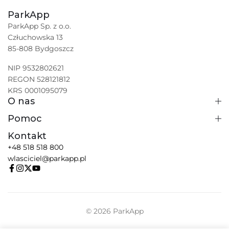
ParkApp
ParkApp Sp. z o.o.
Człuchowska 13
85-808 Bydgoszcz
NIP 9532802621
REGON 528121812
KRS 0001095079
O nas
Pomoc
Kontakt
+48 518 518 800
wlasciciel@parkapp.pl
© 2026 ParkApp